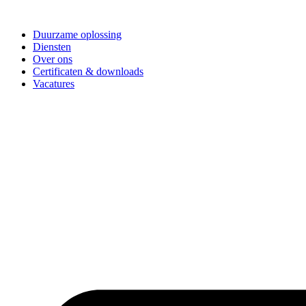
Ga
naar
Duurzame oplossing
de
Diensten
inhoud
Over ons
Certificaten & downloads
Vacatures